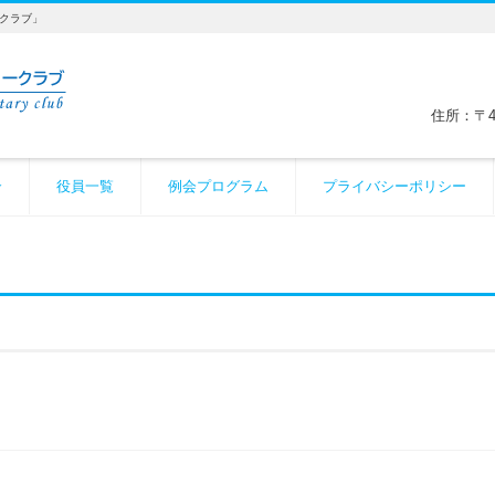
ークラブ」
住所：〒4
介
役員一覧
例会プログラム
プライバシーポリシー