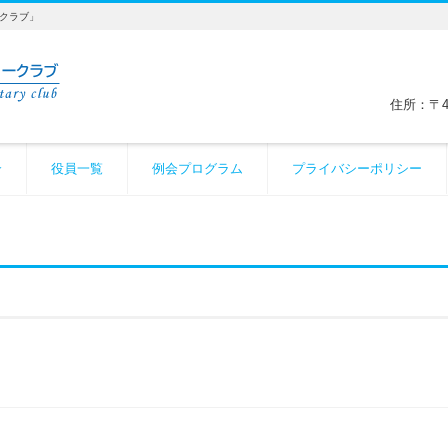
ークラブ」
住所：〒4
介
役員一覧
例会プログラム
プライバシーポリシー