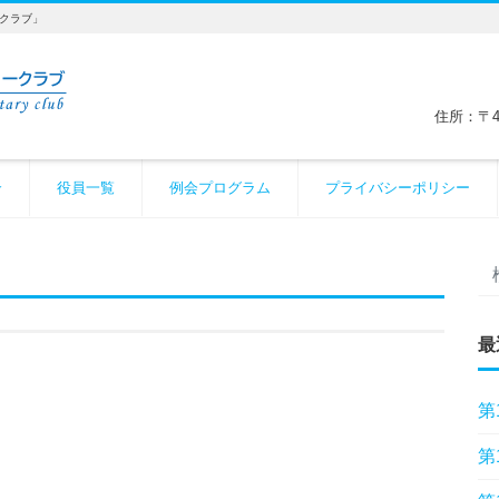
ークラブ」
住所：〒4
介
役員一覧
例会プログラム
プライバシーポリシー
最
第
第