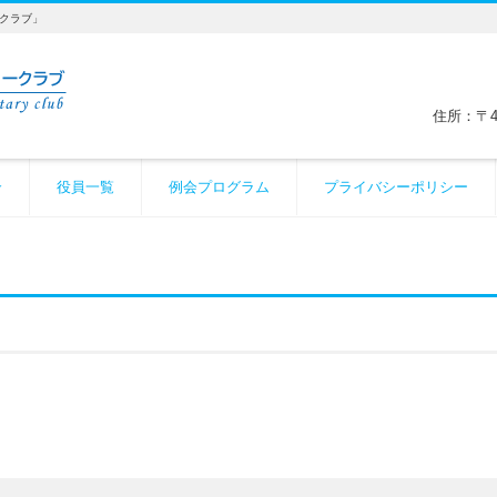
ークラブ」
住所：〒4
介
役員一覧
例会プログラム
プライバシーポリシー